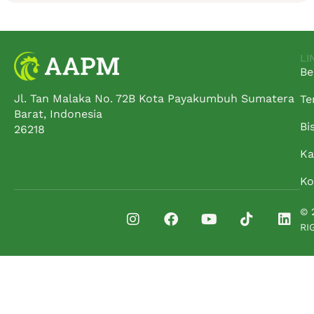
LI
Be
Jl. Tan Malaka No. 72B Kota Payakumbuh Sumatera
Te
Barat, Indonesia
Bi
26218
Ka
Ko
© 
RI