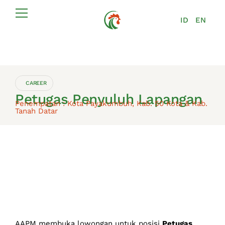
ID
EN
CAREER
Petugas Penyuluh Lapangan
Penempatan : Kota Payakumbuh, Kab. 50 Kota & Kab.
Tanah Datar
AAPM membuka lowongan untuk posisi
Petugas