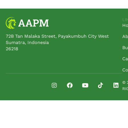
LI
H
72B Tan Malaka Street, Payakumbuh City West
Ab
Sumatra, Indonesia
Bu
26218
Ca
Co
© 
RI