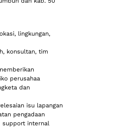
kumbuh dan kab. 50
kasi, lingkungan,
h, konsultan, tim
 memberikan
iko perusahaa
ngketa dan
elesaian isu lapangan
giatan pengadaan
 support internal