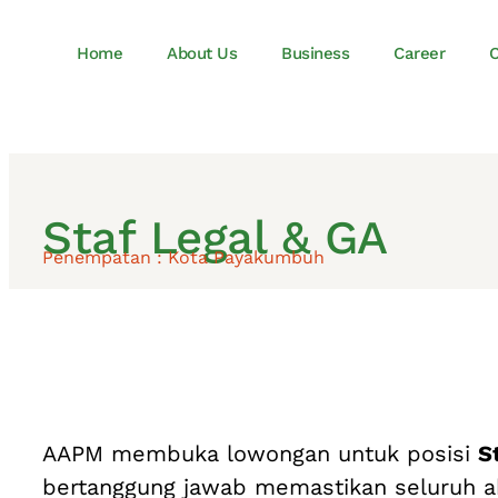
Home
About Us
Business
Career
C
Staf Legal & GA
Penempatan : Kota Payakumbuh
AAPM membuka lowongan untuk posisi
S
bertanggung jawab memastikan seluruh ak