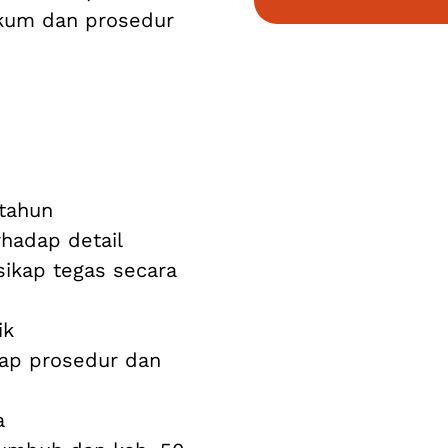
ukum dan prosedur
 tahun
rhadap detail
sikap tegas secara
ik
adap prosedur dan
a